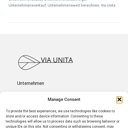
Unternehmensverkauf
,
Unternehmenswert berechnen
,
Via Unita
Unternehmen
Ressourcen
Manage Consent
To provide the best experiences, we use technologies like cookies to
Über uns
store and/or access device information. Consenting to these
technologies will allow us to process data such as browsing behavior or
unique IDs on this site. Not consenting or withdrawing consent, may