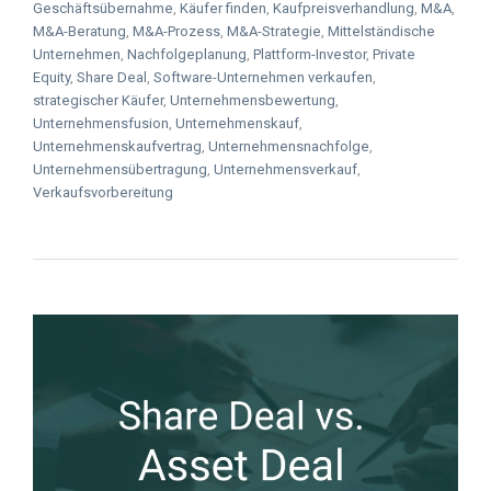
Geschäftsübernahme
,
Käufer finden
,
Kaufpreisverhandlung
,
M&A
,
M&A-Beratung
,
M&A-Prozess
,
M&A-Strategie
,
Mittelständische
Unternehmen
,
Nachfolgeplanung
,
Plattform-Investor
,
Private
Equity
,
Share Deal
,
Software-Unternehmen verkaufen
,
strategischer Käufer
,
Unternehmensbewertung
,
Unternehmensfusion
,
Unternehmenskauf
,
Unternehmenskaufvertrag
,
Unternehmensnachfolge
,
Unternehmensübertragung
,
Unternehmensverkauf
,
Verkaufsvorbereitung