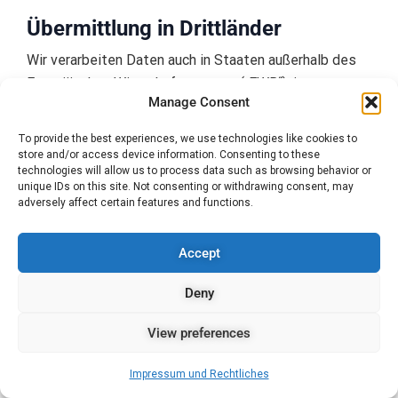
Übermittlung in Drittländer
Wir verarbeiten Daten auch in Staaten außerhalb des
Europäischen Wirtschaftsraumes („EWR“), in
Manage Consent
sogenannten Drittländern bzw. übermitteln Daten an
Empfänger in diesen Drittländern. Dies schließt auch
To provide the best experiences, we use technologies like cookies to
die USA mit ein. Bitte beachten Sie, dass
store and/or access device information. Consenting to these
technologies will allow us to process data such as browsing behavior or
derzeit für keinen Angemessenheitsbeschluss der
unique IDs on this site. Not consenting or withdrawing consent, may
EU-Kommission gibt, dass diese Drittländer allgemein
adversely affect certain features and functions.
ein angemessenes Datenschutzniveau vorweisen. Wir
bedienen uns bei der Ausgestaltung der
Accept
Vertragsverhältnisse mit den Empfängern in
Drittländern daher der von der EU-Kommission
Deny
genehmigten Standardvertragsklauseln gemäß Art. 46
View preferences
Abs. 2 lit. c) DSGVO beziehungsweise stützen wir uns
auf Ihre Einwilligung gemäß Art. 49 Abs. 1 lit. a)
Impressum und Rechtliches
DSGVO. Mit unseren Dienstleistern, die Ihre Daten für