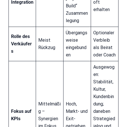
Integration
oft
Build“
erhalten
Zusammen
legung
Übergangs
Optionaler
Rolle des
Meist
weise
Verbleib
Verkäufer
Rückzug
eingebund
als Beirat
s
en
oder Coach
Ausgewog
en:
Stabilität,
Kultur,
Kundenbin
Mittelmäßi
Hoch,
dung;
Fokus auf
g –
Markt- und
daneben
KPIs
Synergien
Exit-
Strategied
im Fokus
getrieben
ialog und