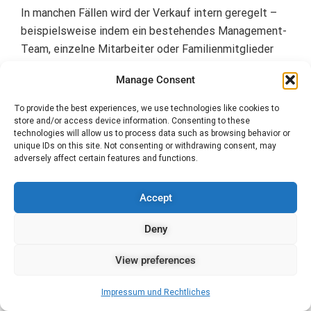
In manchen Fällen wird der Verkauf intern geregelt –
beispielsweise indem ein bestehendes Management-
Team, einzelne Mitarbeiter oder Familienmitglieder
die GmbH übernehmen. Diese Lösung kann besonders
Manage Consent
gut funktionieren, wenn es bereits qualifizierte und
interessierte Personen im Unternehmen gibt.
To provide the best experiences, we use technologies like cookies to
store and/or access device information. Consenting to these
technologies will allow us to process data such as browsing behavior or
Bei einer internen Nachfolge ist es
unique IDs on this site. Not consenting or withdrawing consent, may
entscheidend, zwischen zwei Rollen zu
adversely affect certain features and functions.
unterscheiden: der inhaltlichen Nachfolge als
‚unternehmerischer Motor‘, der das Geschäft
Accept
weiterentwickelt, und der finanziellen Nachfolge
als Eigentümer, die mit einem höheren
Deny
finanziellen Risiko verbunden ist. Gerade für
View preferences
langjährige Mitarbeiter oder Führungskräfte
kann die Übernahme des Unternehmens eine
Impressum und Rechtliches
attraktive Möglichkeit sein – jedoch schreckt