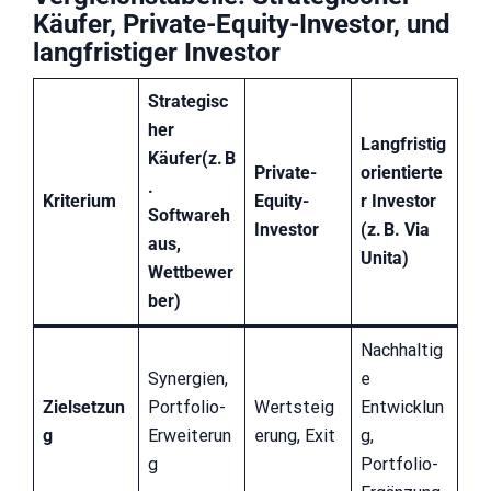
Käufer, Private-Equity-Investor, und
langfristiger Investor
Strategisc
her
Langfristig
Käufer(z. B
Private-
orientierte
.
Kriterium
Equity-
r Investor
Softwareh
Investor
(z. B. Via
aus
,
Unita)
Wettbewer
ber)
Nachhaltig
Synergien,
e
Zielsetzun
Portfolio-
Wertsteig
Entwicklun
g
Erweiterun
erung, Exit
g,
g
Portfolio-