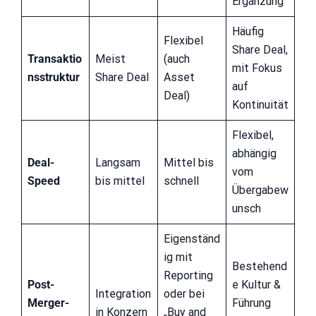
Ergänzung
Häufig
Flexibel
Share Deal,
Transaktio
Meist
(auch
mit Fokus
nsstruktur
Share Deal
Asset
auf
Deal)
Kontinuität
Flexibel,
abhängig
Deal-
Langsam
Mittel bis
vom
Speed
bis mittel
schnell
Übergabew
unsch
Eigenständ
ig mit
Bestehend
Reporting
Post-
e Kultur &
Integration
oder bei
Merger-
Führung
in Konzern
„Buy and