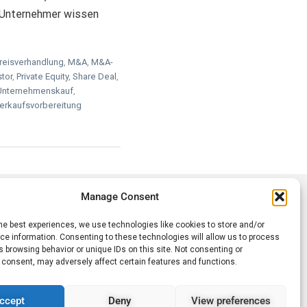
s Unternehmer wissen
reisverhandlung
,
M&A
,
M&A-
stor
,
Private Equity
,
Share Deal
,
Unternehmenskauf
,
erkaufsvorbereitung
Manage Consent
he best experiences, we use technologies like cookies to store and/or
e information. Consenting to these technologies will allow us to process
KONTAKT
 browsing behavior or unique IDs on this site. Not consenting or
AUFNEHMEN
 consent, may adversely affect certain features and functions.
liches
ccept
Deny
View preferences