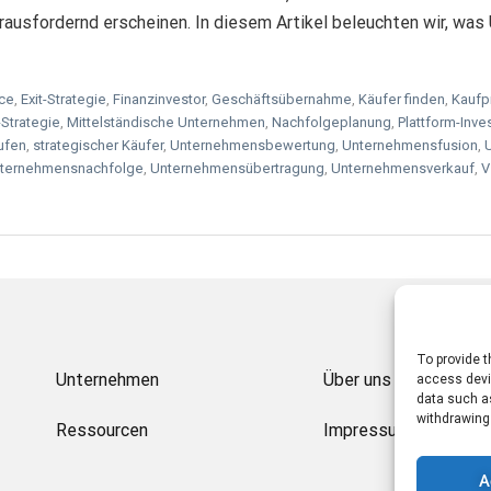
ausfordernd erscheinen. In diesem Artikel beleuchten wir, wa
nce
,
Exit-Strategie
,
Finanzinvestor
,
Geschäftsübernahme
,
Käufer finden
,
Kaufp
Strategie
,
Mittelständische Unternehmen
,
Nachfolgeplanung
,
Plattform-Inve
ufen
,
strategischer Käufer
,
Unternehmensbewertung
,
Unternehmensfusion
,
ternehmensnachfolge
,
Unternehmensübertragung
,
Unternehmensverkauf
,
V
To provide t
Unternehmen
Über uns
access devic
data such as
withdrawing
Ressourcen
Impressum und Recht
A