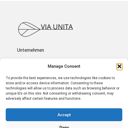
Unternehmen
Ressourcen
Manage Consent
To provide the best experiences, we use technologies like cookies to
Über uns
store and/or access device information. Consenting to these
technologies will allow us to process data such as browsing behavior or
unique IDs on this site. Not consenting or withdrawing consent, may
Impressum und Rechtliches
adversely affect certain features and functions.
Accept
KONTAKT AUFNEHMEN
Deny