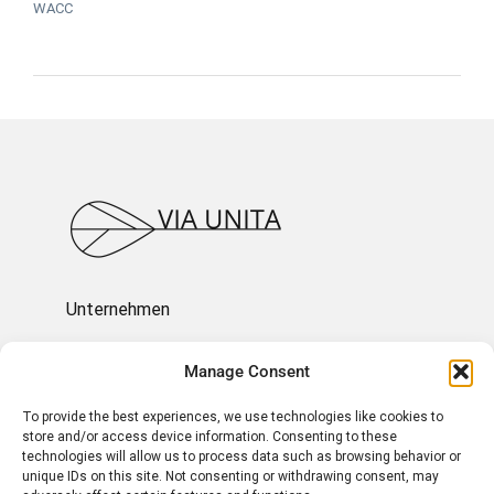
WACC
Unternehmen
Ressourcen
Manage Consent
To provide the best experiences, we use technologies like cookies to
Über uns
store and/or access device information. Consenting to these
technologies will allow us to process data such as browsing behavior or
unique IDs on this site. Not consenting or withdrawing consent, may
Impressum und Rechtliches