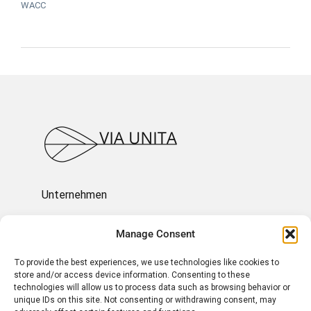
WACC
Unternehmen
Ressourcen
Manage Consent
To provide the best experiences, we use technologies like cookies to
Über uns
store and/or access device information. Consenting to these
technologies will allow us to process data such as browsing behavior or
unique IDs on this site. Not consenting or withdrawing consent, may
Impressum und Rechtliches