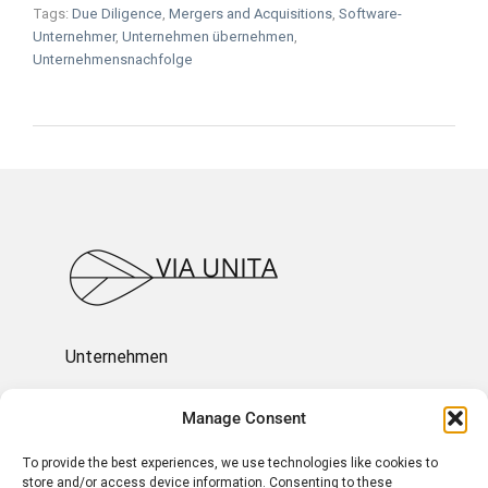
Tags:
Due Diligence
,
Mergers and Acquisitions
,
Software-
Unternehmer
,
Unternehmen übernehmen
,
Unternehmensnachfolge
Unternehmen
Ressourcen
Manage Consent
To provide the best experiences, we use technologies like cookies to
Über uns
store and/or access device information. Consenting to these