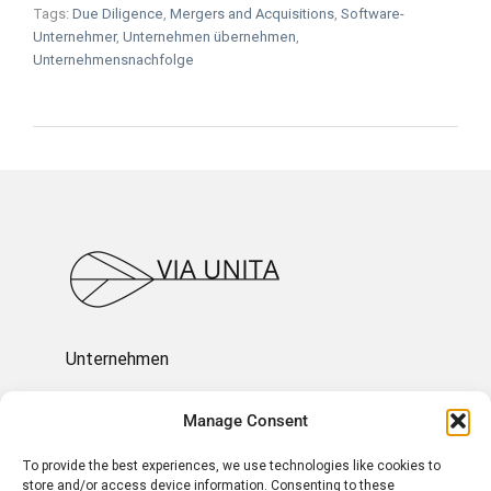
Tags:
Due Diligence
,
Mergers and Acquisitions
,
Software-
Unternehmer
,
Unternehmen übernehmen
,
Unternehmensnachfolge
Unternehmen
Ressourcen
Manage Consent
To provide the best experiences, we use technologies like cookies to
Über uns
store and/or access device information. Consenting to these