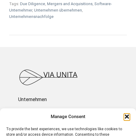
Tags:
Due Diligence
,
Mergers and Acquisitions
,
Software-
Unternehmer
,
Unternehmen übernehmen
,
Unternehmensnachfolge
Unternehmen
Ressourcen
Manage Consent
To provide the best experiences, we use technologies like cookies to
Über uns
store and/or access device information. Consenting to these