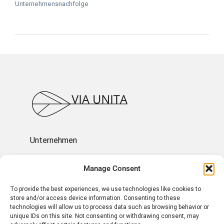
Unternehmensnachfolge
Unternehmen
Ressourcen
Manage Consent
To provide the best experiences, we use technologies like cookies to
Über uns
store and/or access device information. Consenting to these
technologies will allow us to process data such as browsing behavior or
unique IDs on this site. Not consenting or withdrawing consent, may
Impressum und Rechtliches