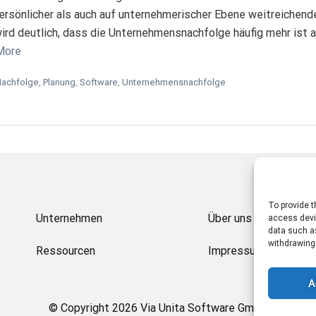
persönlicher als auch auf unternehmerischer Ebene weitreichen
ird deutlich, dass die Unternehmensnachfolge häufig mehr ist a
More
achfolge
,
Planung
,
Software
,
Unternehmensnachfolge
To provide t
Unternehmen
Über uns
access devic
data such as
withdrawing
Ressourcen
Impressum und Recht
A
© Copyright 2026 Via Unita Software GmbH