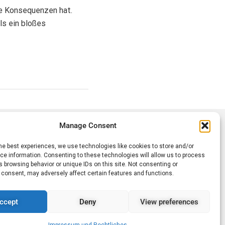
de Konsequenzen hat.
ls ein bloßes
Manage Consent
he best experiences, we use technologies like cookies to store and/or
e information. Consenting to these technologies will allow us to process
KONTAKT
 browsing behavior or unique IDs on this site. Not consenting or
AUFNEHMEN
 consent, may adversely affect certain features and functions.
liches
ccept
Deny
View preferences