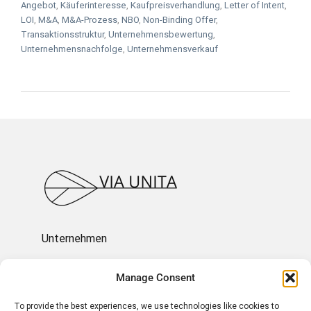
Angebot
,
Käuferinteresse
,
Kaufpreisverhandlung
,
Letter of Intent
,
LOI
,
M&A
,
M&A-Prozess
,
NBO
,
Non-Binding Offer
,
Transaktionsstruktur
,
Unternehmensbewertung
,
Unternehmensnachfolge
,
Unternehmensverkauf
Unternehmen
Ressourcen
Manage Consent
To provide the best experiences, we use technologies like cookies to