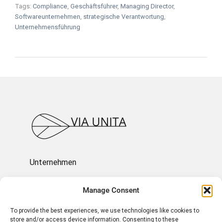
Tags:
Compliance
,
Geschäftsführer
,
Managing Director
,
Softwareunternehmen
,
strategische Verantwortung
,
Unternehmensführung
Unternehmen
Ressourcen
Manage Consent
To provide the best experiences, we use technologies like cookies to
Über uns
store and/or access device information. Consenting to these