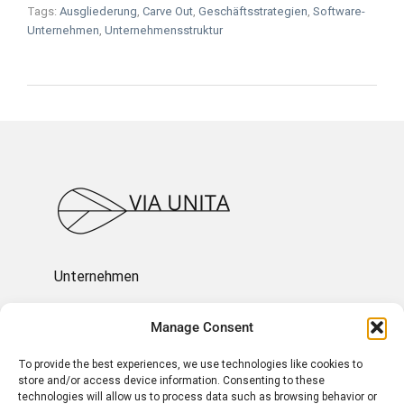
Tags:
Ausgliederung
,
Carve Out
,
Geschäftsstrategien
,
Software-
Unternehmen
,
Unternehmensstruktur
Unternehmen
Ressourcen
Manage Consent
To provide the best experiences, we use technologies like cookies to
Über uns
store and/or access device information. Consenting to these
technologies will allow us to process data such as browsing behavior or