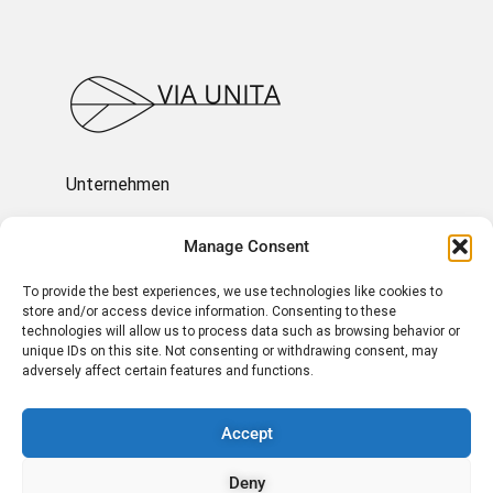
Unternehmen
Ressourcen
Manage Consent
To provide the best experiences, we use technologies like cookies to
Über uns
store and/or access device information. Consenting to these
technologies will allow us to process data such as browsing behavior or
unique IDs on this site. Not consenting or withdrawing consent, may
Impressum und Rechtliches
adversely affect certain features and functions.
Accept
KONTAKT AUFNEHMEN
Deny