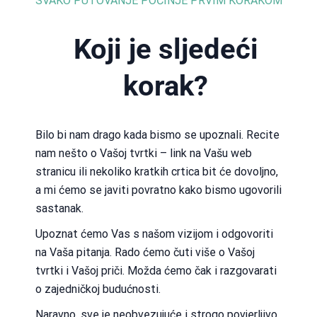
SVAKO PUTOVANJE POČINJE PRVIM KORAKOM
Koji je sljedeći
korak?​
Bilo bi nam drago kada bismo se upoznali. Recite
nam nešto o Vašoj tvrtki – link na Vašu web
stranicu ili nekoliko kratkih crtica bit će dovoljno,
a mi ćemo se javiti povratno kako bismo ugovorili
sastanak.
Upoznat ćemo Vas s našom vizijom i odgovoriti
na Vaša pitanja. Rado ćemo čuti više o Vašoj
tvrtki i Vašoj priči. Možda ćemo čak i razgovarati
o zajedničkoj budućnosti.
Naravno, sve je neobvezujuće i strogo povjerljivo.