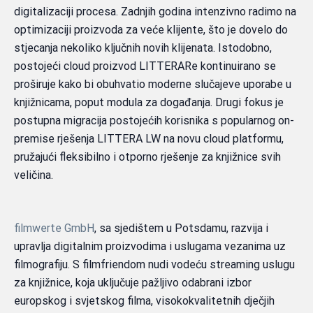
digitalizaciji procesa. Zadnjih godina intenzivno radimo na
optimizaciji proizvoda za veće klijente, što je dovelo do
stjecanja nekoliko ključnih novih klijenata. Istodobno,
postojeći cloud proizvod LITTERARe kontinuirano se
proširuje kako bi obuhvatio moderne slučajeve uporabe u
knjižnicama, poput modula za događanja. Drugi fokus je
postupna migracija postojećih korisnika s popularnog on-
premise rješenja LITTERA LW na novu cloud platformu,
pružajući fleksibilno i otporno rješenje za knjižnice svih
veličina.
filmwerte GmbH
, sa sjedištem u Potsdamu, razvija i
upravlja digitalnim proizvodima i uslugama vezanima uz
filmografiju. S filmfriendom nudi vodeću streaming uslugu
za knjižnice, koja uključuje pažljivo odabrani izbor
europskog i svjetskog filma, visokokvalitetnih dječjih