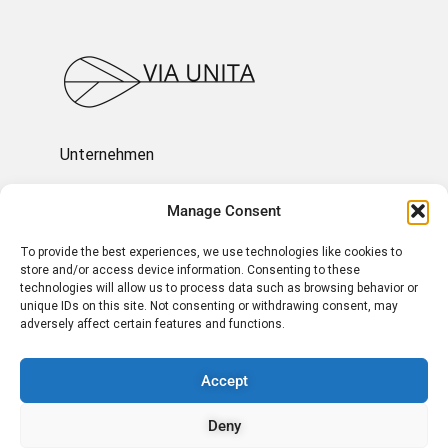
Unternehmen
Ressourcen
Manage Consent
To provide the best experiences, we use technologies like cookies to
Über uns
store and/or access device information. Consenting to these
technologies will allow us to process data such as browsing behavior or
unique IDs on this site. Not consenting or withdrawing consent, may
Impressum und Rechtliches
adversely affect certain features and functions.
Accept
KONTAKT AUFNEHMEN
Deny